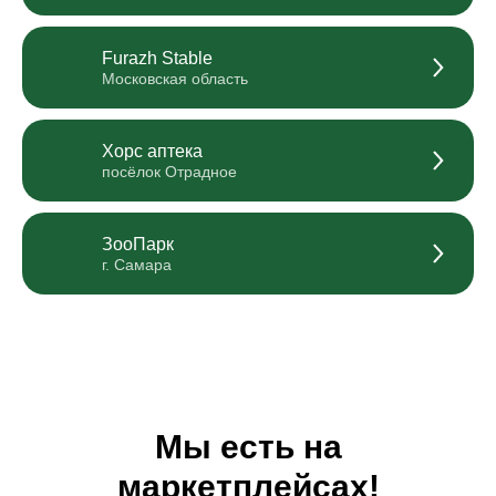
Furazh Stable
Московская область
Хорс аптека
посёлок Отрадное
ЗооПарк
г. Самара
Мы есть на
маркетплейсах!